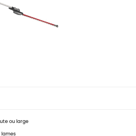
aute ou large
e lames